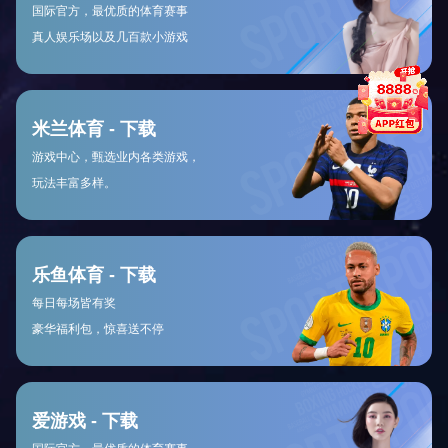
时，他们所代表的大牌俱乐部也可能因此获得更多国际关
注，提高整体联赛水平。
总结：
综上所述，足球明星之所以拥有如此高昂身价，是由于多
方面综合作用所致。从个人成就到品牌价值，再到社会影
响，他们都发挥着独特而重要的作用。在这个过程中，不
仅仅是个体运动员受益，还包括整个行业乃至社会经济层
面的发展.
面对未来，我们有理由相信，不论技术如何演变或者体育
环境如何变化，那些具备卓越才华并善于利用各种资源及
机会的人才，将始终处于行业领先地位。因此，无论是作
为粉丝还是从业者，都应关注这些变化，以便更好地把握
住这个充满活力与挑战性的领域.
上一篇
下一篇