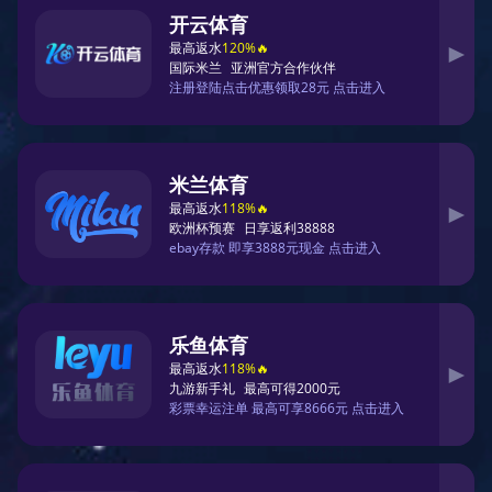
绩不仅彰显了球员们在技术与战术上的出色表现，也体现
了教练组对比赛的精心安排和战略部署。通过多个方面的
分析，我们将深入探讨南京篮球队如何在比赛中形成合
力、克服困难，并最终取得如此优异的成绩。同时，这支
球队背后的故事也充满了激励人心的奋斗精神，值得我们
每一个篮球爱好者铭记与学习。
1、强劲实力的背后
南京篮球队本赛季能够以69分领跑世界杯积分榜，首先要
归功于其强大的整体实力。球队在选手构成上，拥有多名
技术全面、身体素质优秀的球员，他们在各自的位置上都
能发挥出色，为球队提供坚实的保障。同时，教练组针对
每场比赛制定合理战术，使得球队能够根据对手特点灵活
调整，提高胜算。
此外，南京队员之间默契配合也是实现高分的重要因素。
在训练过程中，他们注重团队协作，通过不断磨合提高个
人与集体之间的理解，让每位球员都能够清楚自己在场上
的角色定位，从而最大化发挥个人优势。这样的配合使得
他们能在关键时刻携手并进，共同抵御对手攻势。