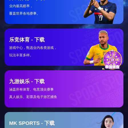
再者，在技战术运用上，他们常常通过录像分析来寻找自
身不足及改进方向。教练会利用数据统计，对比不同阶段
比赛中的表现，让每位球员了解自己的成长轨迹，并激励
其不断追求进步。这种关注细节、重视反馈的方法极大地
提升了全队整体水平。
4、坚定信念与坚持不懈
Nanjing篮球队能够走到今天这一步，不仅靠的是实力和
技巧，更重要的是他们始终保持着坚定不移的信念。无论
是在顺境还是逆境，他们都有一种不屈不挠、不怕失败的
拼搏精神。这种精神成为推动他们不断向前的重要动力，
使得他们即便遭遇挫折也不会气馁，而是积极调整状态继