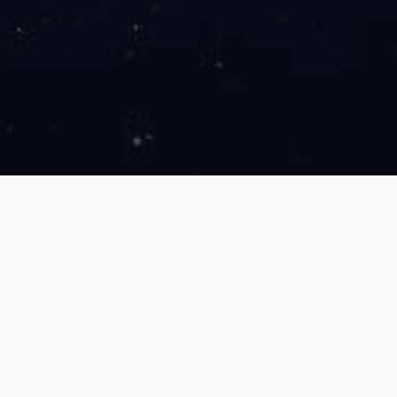
解读
qy球友会体育
XML
客户见证
集团新闻
服务类型
联系
qy体育球友会
联系
qy体育球友会
+15417081802
FREE
unregulated@outlook.com
订阅我们的邮箱！
Copyright ©
QY球友会-QY千亿球友会-QY球友会体育官方网站.