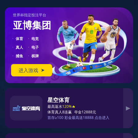
集团新闻
南京篮球队以69分领跑世界
杯积分榜展现强劲实力和团
队合作精神
2025-11-02
南京篮球队在本届世界杯上以69分的高分领跑积分榜，充
分展现了球队的强劲实力和卓越的团队合作精神。这一成